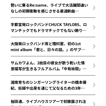
勢いに乗るRe:name、ライブで大活躍間違い
なしの初期衝動を感じさせる最速新曲
「Living Fool」をデジタルリリース！
宇都宮発ロックバンドCHUCK TAYLORS、ロ
マンチックでもドラマチックでもない飾り気
のないラブソング「Show me honey」リリ
ース！
大阪発ロックバンド雨と理科室、初の1st
mini album「君と、日々の話。」のサブス
ク配信が開始！
サムカワよん、2枚目の彼女が歌う乾いた情
景描写が生きるフルアルバム「中有林間」リ
リース！
湘南育ちのシンガーソングライターの橋本優
紀、妊娠や出産を通じて父なるための3年ぶ
りの新曲「おなか」リリース
桜田通、ライブハウスツアーで初披露され注