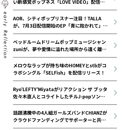
い新感覚ポップネス「LOVE VIDEO」配信開
始！
AOR、シティポップリスナー注目！TALLA
が、7月3日配信開始のEP「青に抱かれて」よ
り新曲2曲のMVを公開
ベッドルームドリームポップミュージシャン
zuniが、夢や愛情に溢れた場所から遠く離れ
てしまった、もう戻らないであろう日々を描
いたニューシングルをリリース！
メロウなラップが持ち味のHOMEYとstbがコ
ラボシングル「SELFish」を配信リリース！
Ryo’LEFTY’Miyataがリアクション ザ ブッタ
佐々木直人とコライトしたチルJ-popソング
をリリース！
話題沸騰中の4人組ガールズバンドCHIANZが
クラウドファンディングでサポーターと共に
作ったEPをリリース！