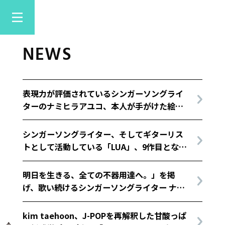
NEWS
表現力が評価されているシンガーソングライ
ターのナミヒラアユコ、本人が手がけた絵画
作品とアニメーションの展示、そして弾き語
りのライブに合わせて「私がいるよ」をリリ
シンガーソングライター、そしてギターリス
ース！
トとして活動している「LUA」、9作目となる
デジタルシングル「想定外」配信開始！
明日を生きる、全ての不器用達へ。」を掲
げ、歌い続けるシンガーソングライター ナギ
サワカリンが、映画「グッドバイ、バッドマ
ガジンズ」の主題歌となるDigital Single第
kim taehoon、J-POPを再解釈した甘酸っぱ
三弾『パレード』をリリース