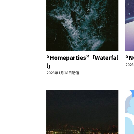
“Homeparties”「Waterfal
“N
l」
202
2023年1月18日配信