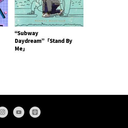
“Subway
Daydream”「Stand By
Me」