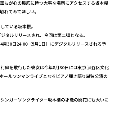
。誰もが心の奥底に持つ大事な場所にアクセスする坂本櫻
触れてみてほしい。
表している坂本櫻。
デジタルリリースされ、今回は第二弾となる。
は4月30日24:00（5月1日）にデジタルリリースされる予
行脚を敢行した彼女は今年8月30日には東京 渋谷区文化
のホールワンマンライブとなるピアノ弾き語り単独公演の
、シンガーソングライター坂本櫻の才能の開花にも大いに