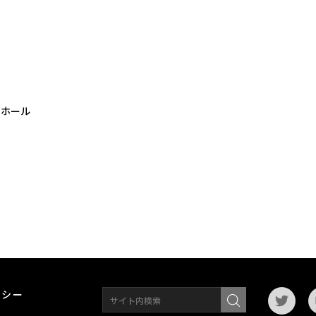
らホール
リシー