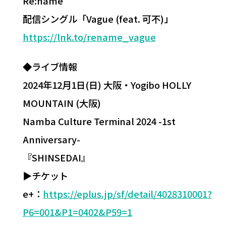
Re:name
配信シングル「Vague (feat. 可不)」
https://lnk.to/rename_vague
◆ライブ情報
2024年12月1日(日) 大阪・Yogibo HOLLY
MOUNTAIN (大阪)
Namba Culture Terminal 2024 -1st
Anniversary-
『SHINSEDAI』
▶︎チケット
e+：
https://eplus.jp/sf/detail/4028310001?
P6=001&P1=0402&P59=1