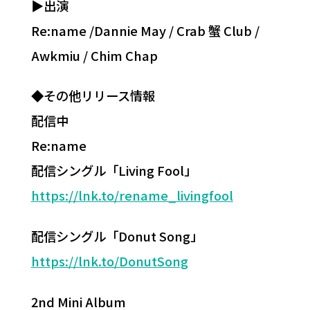
▶︎出演
Re:name /Dannie May / Crab 蟹 Club /
Awkmiu / Chim Chap
◆その他リリース情報
配信中
Re:name
配信シングル「Living Fool」
https://lnk.to/rename_livingfool
配信シングル「Donut Song」
https://lnk.to/DonutSong
2nd Mini Album