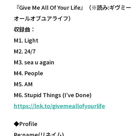
『Give Me All Of Your Life』（※読み:ギヴミー
オールオブユアライフ）
収録曲：
M1. Light
M2. 24/7
M3. sea u again
M4. People
M5. AM
M6. Stupid Things (I’ve Done)
https://lnk.to/givemeallofyourlife
◆Profile
Re:name(リネイム)