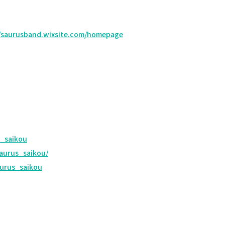
//saurusband.wixsite.com/homepage
_saikou
aurus_saikou/
urus_saikou