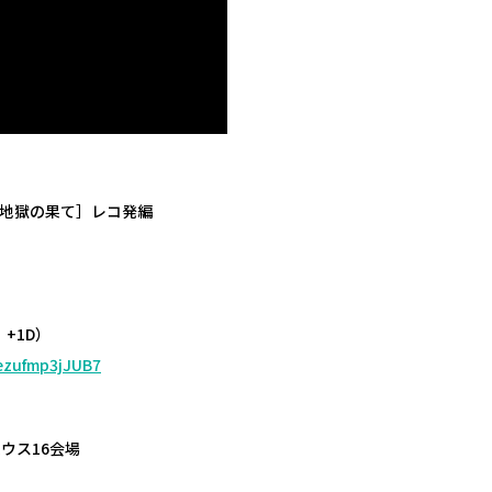
か,地獄の果て］レコ発編
、+1D）
Qezufmp3jJUB7
ウス16会場