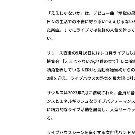
「ええじゃないか」は、デビュー曲「地獄の
日々の生活での不安に寄り添い“ええじゃない
た楽曲。すでにライブでは抜群の人気を誇ってい
い。
リリース直後の5月16日にはレコ発ライブも決定
博覧会 ［ええじゃないか,地獄の果て］レコ発編」。
頭角を表している.NERUと活動開始当初か
2組を迎え、ライブハウスの熱気を最大限に引
サウルスは2023年7月に結成された、全員
ンスとエネルギッシュなライブパフォーマンス
に精力的なライブ活動を展開し、大型サーキ
る。
ライブハウスシーンを牽引する次世代バンド