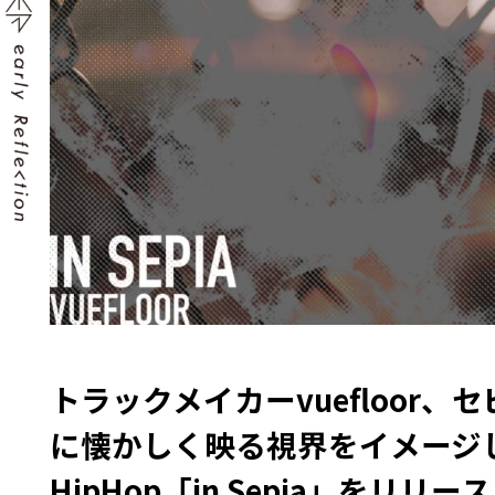
トラックメイカーvuefloor、
に懐かしく映る視界をイメージした
HipHop「in Sepia」をリリー