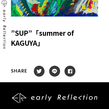
”SUP”「summer of
KAGUYA」
SHARE