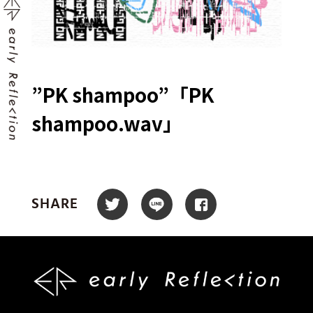
”PK shampoo”「PK
shampoo.wav」
SHARE