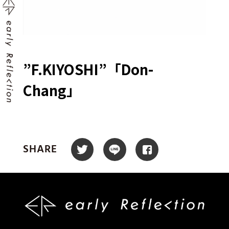
”F.KIYOSHI”「Don-
Chang」
SHARE