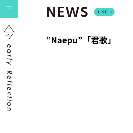
NEWS
”Naepu”「君歌」