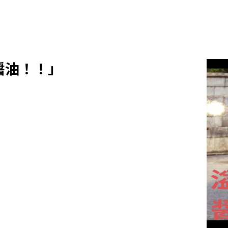
る醤油！！」