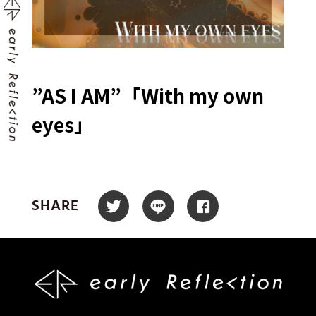
”AS I AM”「With my own
eyes」
SHARE