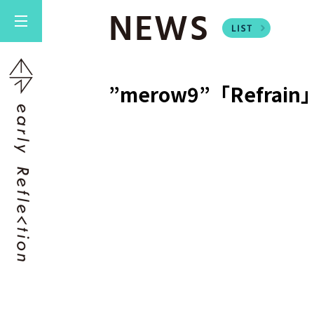
NEWS
”merow9”「Refrain