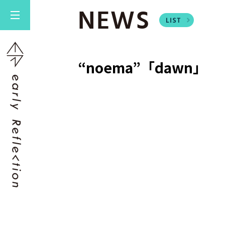
NEWS
“noema”「dawn」