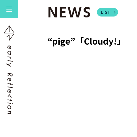
NEWS
“pige”「Cloudy!」