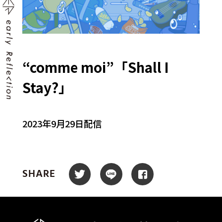
“comme moi”「Shall I
Stay?」
2023年9月29日配信
SHARE