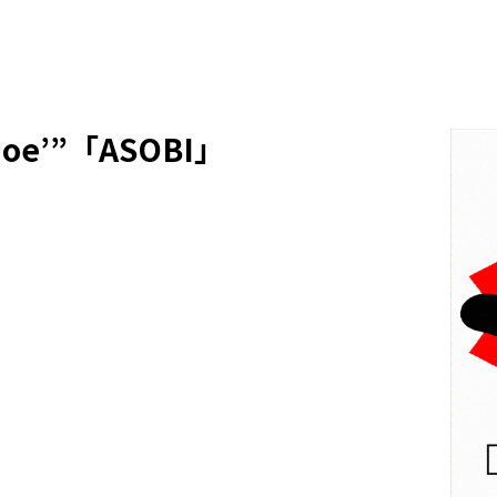
hoe’”「ASOBI」