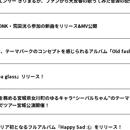
フルエンサー きりまるが、ファンから大反響の歌ってみた音源の
、WONK・荒田洸ら参加の新曲をリリース&MV公開
ark、テーマパークのコンセプトを感じられるアルバム「Old fash
a glass」リリース！
を務める宮城県女川町のゆるキャラ“シーパルちゃん”のテー
でツアー宮城公演開催！
リア初となるフルアルバム『Happy Sad :(』をリリース！